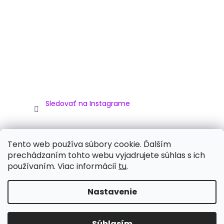
Sledovať na Instagrame
Facebook
Tento web používa súbory cookie. Ďalším
prechádzaním tohto webu vyjadrujete súhlas s ich
používaním. Viac informácií
tu
.
Vytvoril Shoptet
Nastavenie
Copyright 2026
Elektrické Autíčko
. Všetky práva
Súhlasím