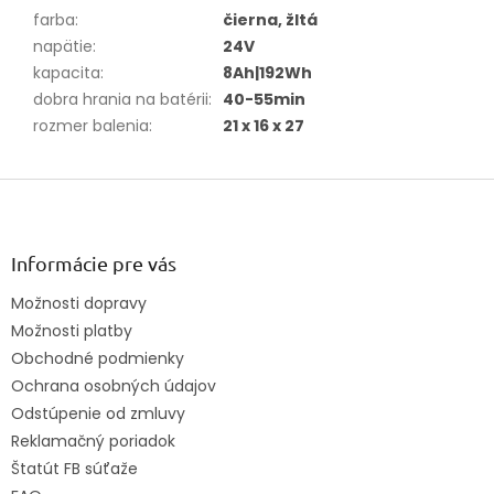
farba
:
čierna, žltá
napätie
:
24V
kapacita
:
8Ah|192Wh
dobra hrania na batérii
:
40-55min
rozmer balenia
:
21 x 16 x 27
Z
á
p
ä
Informácie pre vás
t
Možnosti dopravy
i
Možnosti platby
e
Obchodné podmienky
Ochrana osobných údajov
Odstúpenie od zmluvy
Reklamačný poriadok
Štatút FB súťaže