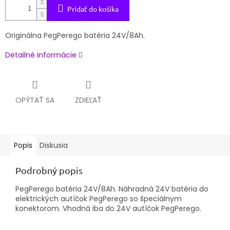
Pridať do košíka
Originálna PegPerego batéria 24V/8Ah.
Detailné informácie
OPÝTAŤ SA
ZDIEĽAŤ
Popis
Diskusia
Podrobný popis
PegPerego batéria 24V/8Ah. Náhradná 24V batéria do
elektrických autíčok PegPerego so špeciálnym
konektorom. Vhodná iba do 24V autíčok PegPerego.