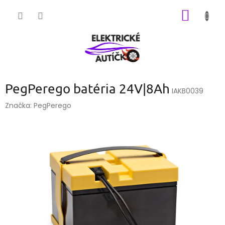
Prejsť
NÁKU
na
obsah
KOŠÍK
PegPerego batéria 24V|8Ah
IAKB0039
Značka:
PegPerego