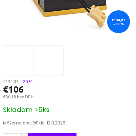
€134,07
–20 %
€134,07
–20 %
€106
€86,18 bez DPH
Jednotková
Skladom >5ks
cena:
Môžeme doručiť do:
12.8.2026