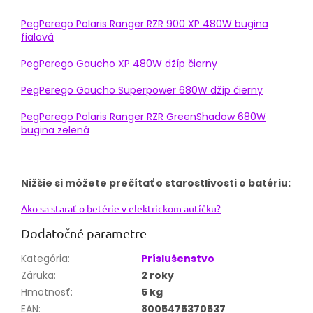
PegPerego Polaris Ranger RZR 900 XP 480W bugina
fialová
PegPerego Gaucho XP 480W džíp čierny
PegPerego Gaucho Superpower 680W džíp čierny
PegPerego Polaris Ranger RZR GreenShadow 680W
bugina zelená
Nižšie si môžete prečítať o starostlivosti o batériu:
Ako sa starať o betérie v elektrickom autíčku?
Dodatočné parametre
Kategória
:
Príslušenstvo
Záruka
:
2 roky
Hmotnosť
:
5 kg
EAN
:
8005475370537