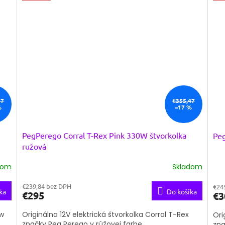
47
€355,47
%
–17 %
PegPerego Corral T-Rex Pink 330W štvorkolka
Peg
ružová
dom
Skladom
€239,84 bez DPH
€24
ka
Do košíka
€295
€3
aw
Originálna 12V elektrická štvorkolka Corral T-Rex
Ori
značky Peg Perego v rúžovej farbe.
zna