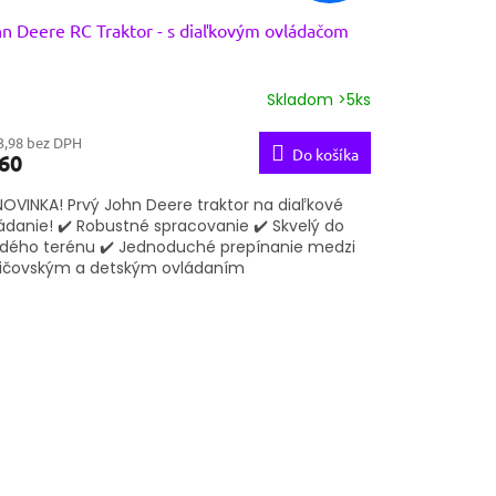
n Deere RC Traktor - s diaľkovým ovládačom
Skladom >5ks
3,98 bez DPH
Do košíka
60
NOVINKA! Prvý John Deere traktor na diaľkové
ádanie! ✔️ Robustné spracovanie ✔️ Skvelý do
dého terénu ✔️ Jednoduché prepínanie medzi
ičovským a detským ovládaním