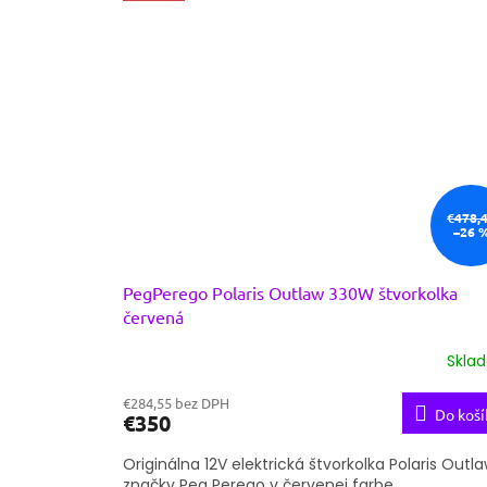
€478,
–26 
PegPerego Polaris Outlaw 330W štvorkolka
červená
Skla
€284,55 bez DPH
Do koší
€350
Originálna 12V elektrická štvorkolka Polaris Outl
značky Peg Perego v červenej farbe.