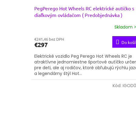
PegPerego Hot Wheels RC elektrické autíčko s
diaľkovým ovládačom ( Predobjednávka )
Skladom >
€241,46 bez DPH
Do koší
€297
Elektrické vozidlo Peg Perego Hot Wheels RC je
atraktívne jednomiestne športové autíčko urče
pre deti, ale aj rodičov, ktoré obľubujú rýchlu ja
a legendárny štýl Hot...
Kód:
IGOD0