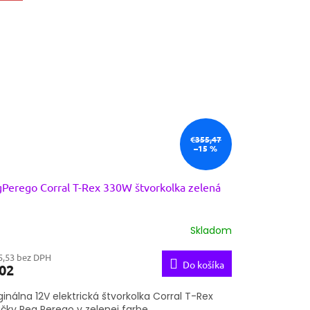
€355,47
–15 %
Perego Corral T-Rex 330W štvorkolka zelená
Skladom
5,53 bez DPH
Do košíka
02
ginálna 12V elektrická štvorkolka Corral T-Rex
čky Peg Perego v zelenej farbe.