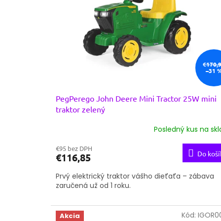
€170,
–31 
PegPerego John Deere Mini Tractor 25W mini
traktor zelený
Posledný kus na sk
€95 bez DPH
Do koší
€116,85
Prvý elektrický traktor vášho dieťaťa – zábava
zaručená už od 1 roku.
Kód:
IGOR0
Akcia