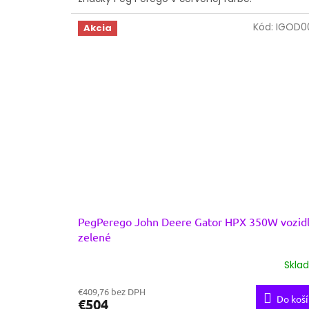
Kód:
IGOD0
Akcia
PegPerego John Deere Gator HPX 350W vozid
zelené
Skla
€409,76 bez DPH
Do koší
€504