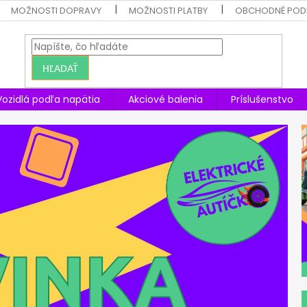
MOŽNOSTI DOPRAVY
MOŽNOSTI PLATBY
OBCHODNÉ POD
HĽADAŤ
Vozidlá podľa napätia
Akciové balenia
Príslušenstvo