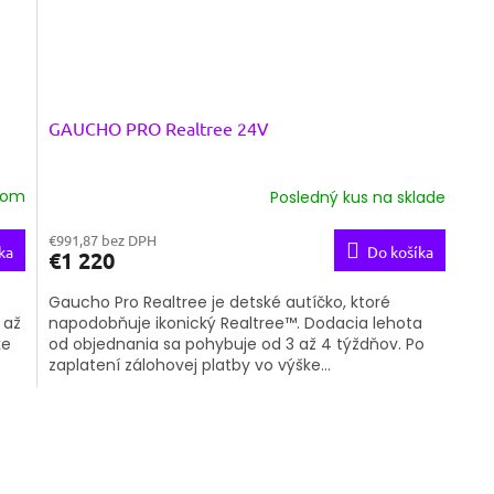
GAUCHO PRO Realtree 24V
dom
Posledný kus na sklade
€991,87 bez DPH
ka
Do košíka
€1 220
Gaucho Pro Realtree je detské autíčko, ktoré
 až
napodobňuje ikonický Realtree™. Dodacia lehota
ke
od objednania sa pohybuje od 3 až 4 týždňov. Po
zaplatení zálohovej platby vo výške...