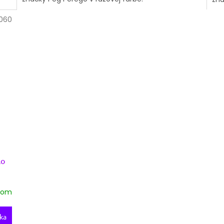
060
lo
dom
ka