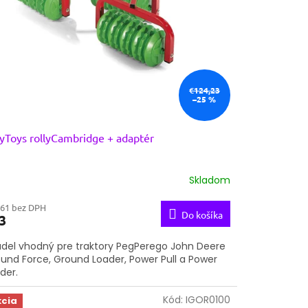
€124,23
–25 %
lyToys rollyCambridge + adaptér
Skladom
,61 bez DPH
Do košíka
3
adel vhodný pre traktory PegPerego John Deere
und Force, Ground Loader, Power Pull a Power
ader.
Kód:
IGOR0100
kcia