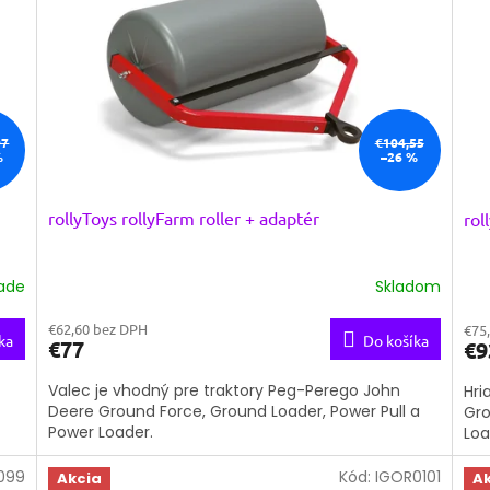
97
€104,55
%
–26 %
rollyToys rollyFarm roller + adaptér
rol
lade
Skladom
€62,60 bez DPH
€75
ka
Do košíka
€77
€9
Valec je vhodný pre traktory Peg-Perego John
Hri
Deere Ground Force, Ground Loader, Power Pull a
Gro
Power Loader.
Lo
099
Kód:
IGOR0101
Akcia
A