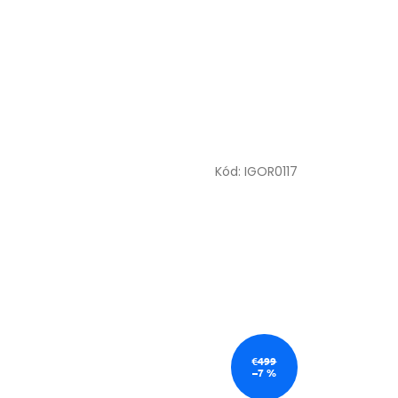
Kód:
IGOR0117
€499
–7 %