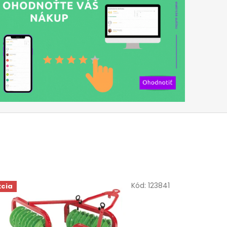
Kód:
123841
kcia