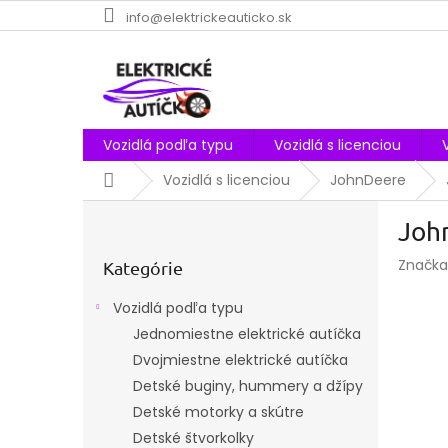
Prejsť
info@elektrickeauticko.sk
na
obsah
Vozidlá podľa typu
Vozidlá s licenciou
Domov
Vozidlá s licenciou
JohnDeere
B
John
o
Preskočiť
č
Značka
kategórie
Kategórie
n
ý
Vozidlá podľa typu
p
Jednomiestne elektrické autíčka
a
Dvojmiestne elektrické autíčka
n
e
Detské buginy, hummery a džípy
l
Detské motorky a skútre
Detské štvorkolky