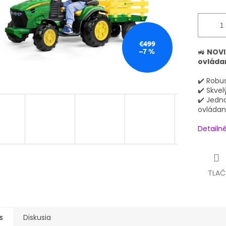
€499
–7 %
🚜
NOVI
ovláda
✔️ Robu
✔️ Skve
✔️ Jedn
ovláda
Detailn
TLAČ
s
Diskusia