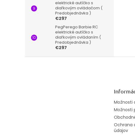
elektrické autíčko s
diaľkovým ovládačom (
Predobjednávka )
€297
PegPerego Barbie RC
elektrické autíčko s
diaľkovým ovládaním (
Predobjednávka )
€297
Z
á
p
ä
t
Informác
i
e
Možnosti 
Možnosti 
Obchodné
Ochrana 
údajov