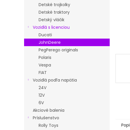
Detské trojkolky
Detské traktory
Detský vláčik
Vozidlá s licenciou
Ducati
JohnDeere
PegPerego originals
Polaris
Vespa
FIAT
Vozidlá podľa napätia
24V
12V
6V
Akciové balenia
Príslušenstvo
Popi
Rolly Toys