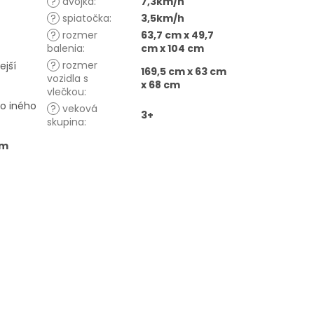
?
dvojka
:
7,3km/h
?
spiatočka
:
3,5km/h
?
rozmer
63,7 cm x 49,7
balenia
:
cm x 104 cm
?
rozmer
ejší
169,5 cm x 63 cm
vozidla s
x 68 cm
vlečkou
:
bo iného
?
veková
3+
skupina
:
ým