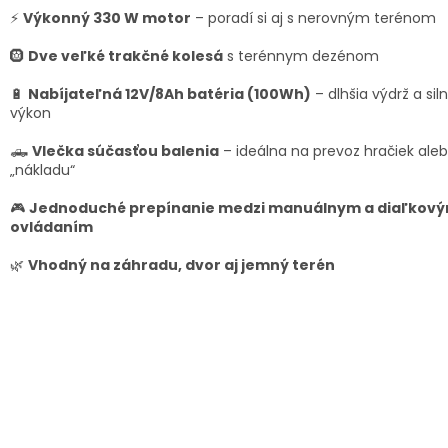
⚡
Výkonný 330 W motor
– poradí si aj s nerovným terénom
🛞
Dve veľké trakčné kolesá
s terénnym dezénom
🔋
Nabíjateľná 12V/8Ah batéria (100Wh)
– dlhšia výdrž a siln
výkon
🛻
Vlečka súčasťou balenia
– ideálna na prevoz hračiek ale
„nákladu“
🎮
Jednoduché prepínanie medzi manuálnym a diaľkov
ovládaním
🌿
Vhodný na záhradu, dvor aj jemný terén