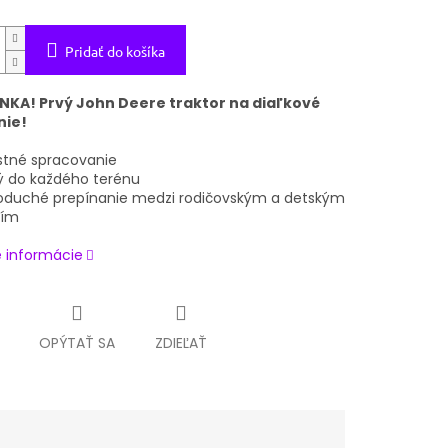
Pridať do košíka
NKA! Prvý John Deere traktor na diaľkové
nie!
stné spracovanie
lý do každého terénu
oduché prepínanie medzi rodičovským a detským
ním
é informácie
OPÝTAŤ SA
ZDIEĽAŤ