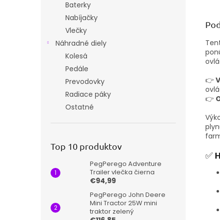
Baterky
Nabíjačky
Pod
Vlečky
Tent
Náhradné diely
pon
Kolesá
ovlá
Pedále
👉
V
Prevodovky
ovlá
Radiace páky
👉
O
Ostatné
Výko
plyn
farm
Top 10 produktov
H
✅
PegPerego Adventure
Trailer vlečka čierna
€94,99
PegPerego John Deere
Mini Tractor 25W mini
traktor zelený