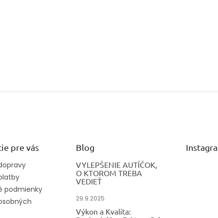
ie pre vás
Blog
Instagr
VYLEPŠENIE AUTÍČOK,
dopravy
O KTOROM TREBA
platby
VEDIEŤ
 podmienky
29.9.2025
osobných
Výkon a Kvalita: