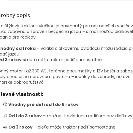
robný popis
o štýlový traktor s vlečkou je navrhnutý pre najmenších vodičov
úka zábavnú a zároveň bezpečnú jazdu – s možnosťou diaľkové
dania pre rodičov.
hodný od 1 roka
– vďaka diaľkovému ovládaču môžu rodičia p
dať jazdu
d 3 rokov
si deti môžu traktor riadiť samostatne
nný motor (až 330 W), terénne pneumatiky a 12V batéria zabe
ulý chod aj na nerovnom povrchu – ideálny do záhrady, na dvor 
árske dobrodružstvá.
lavné vlastnosti:
🧒
Vhodný pre deti od 1 do 6 rokov
👶
Od 1 do 3 rokov
– možnosť ovládania rodičom cez diaľkový
🚜
Od 3 rokov
– dieťa môže traktor riadiť samostatne