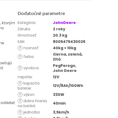
Dodatočné parametre
Kategória
:
JohnDeere
, ktorým
ho
Záruka
:
2 roky
Hmotnosť
:
20.3 kg
EAN
:
8005475430026
lne
?
nosnosť
:
40kg + 10kg
čierna, zelená,
?
farba
:
žltá
zpečujú
PegPerego,
či
?
výrobca
:
John Deere
napätie
:
12V
?
kapacita
12V/8Ah/100Wh
batérie
:
?
výkon
:
330W
?
dobra hrania
 ovládač
40min
na batérii
:
?
jednotka
:
3,5km/h