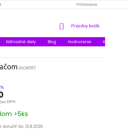
MIENKY
OCHRANA OSOBNÝCH ÚDAJOV
Prihlásenie
ODSTÚPENIE OD ZM
NÁKUPNÝ
Prázdny košík
KOŠÍK
Náhradné diely
Blog
Hodnotenie
Kontakty
dačom
IGOR0117
 %
0
 bez DPH
ová
dom >5ks
doručiť do:
12.8.2026