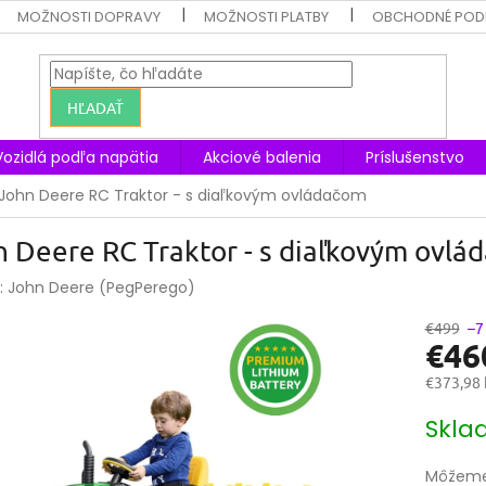
MOŽNOSTI DOPRAVY
MOŽNOSTI PLATBY
OBCHODNÉ POD
HĽADAŤ
Vozidlá podľa napätia
Akciové balenia
Príslušenstvo
John Deere RC Traktor - s diaľkovým ovládačom
 Deere RC Traktor - s diaľkovým ovlá
:
John Deere (PegPerego)
€499
–7
€46
€373,98
Jednotk
Skla
cena:
Môžeme 