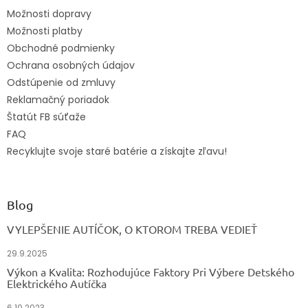
t
Možnosti dopravy
i
Možnosti platby
e
Obchodné podmienky
Ochrana osobných údajov
Odstúpenie od zmluvy
Reklamačný poriadok
Štatút FB súťaže
FAQ
Recyklujte svoje staré batérie a získajte zľavu!
Blog
VYLEPŠENIE AUTÍČOK, O KTOROM TREBA VEDIEŤ
29.9.2025
Výkon a Kvalita: Rozhodujúce Faktory Pri Výbere Detského
Elektrického Autíčka
6.10.2023