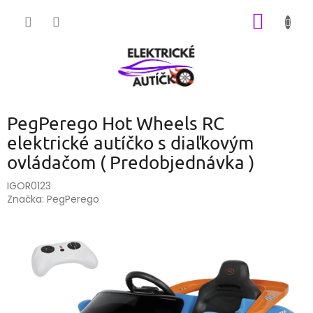
Prejsť
NÁKU
na
obsah
KOŠÍK
PegPerego Hot Wheels RC
elektrické autíčko s diaľkovým
ovládačom ( Predobjednávka )
IGOR0123
Značka:
PegPerego