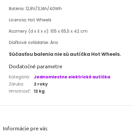
Batéria: 12,8V/3,1Ah/40Wh
Licencia: Hot Wheels
Rozmery (d x š x v): 105 x 65,5 x 42 cm
Diaľkové ovládanie: Áno
Súčasťou balenia nie sú autíčka Hot Wheels.
Dodatočné parametre
Kategória
:
Jednomiestne elektrické autíčka
Záruka
:
2 roky
Hmotnosť
:
12 kg
Z
á
p
ä
Informácie pre vás