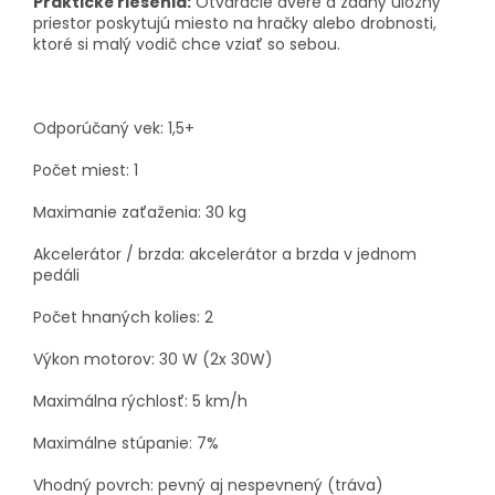
Praktické riešenia:
Otváracie dvere a zadný úložný
priestor poskytujú miesto na hračky alebo drobnosti,
ktoré si malý vodič chce vziať so sebou.
Odporúčaný vek: 1,5+
Počet miest: 1
Maximanie zaťaženia: 30 kg
Akcelerátor / brzda: akcelerátor a brzda v jednom
pedáli
Počet hnaných kolies: 2
Výkon motorov: 30 W (2x 30W)
Maximálna rýchlosť: 5 km/h
Maximálne stúpanie: 7%
Vhodný povrch: pevný aj nespevnený (tráva)