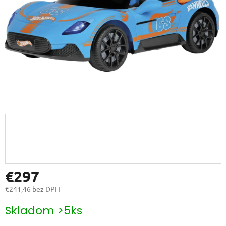
€297
€241,46 bez DPH
Jednotková
Skladom >5ks
cena: