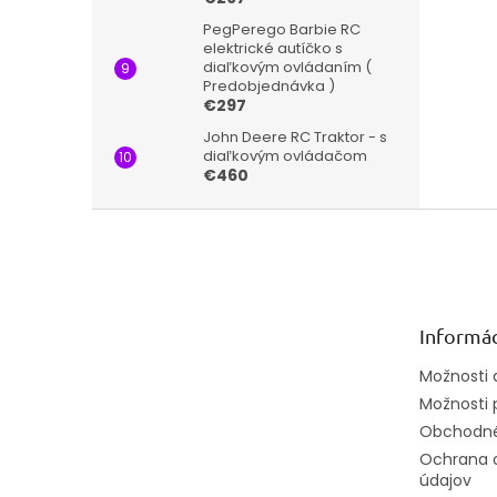
PegPerego Barbie RC
elektrické autíčko s
diaľkovým ovládaním (
Predobjednávka )
€297
John Deere RC Traktor - s
diaľkovým ovládačom
€460
Z
á
p
ä
t
Informác
i
e
Možnosti 
Možnosti 
Obchodné
Ochrana 
údajov