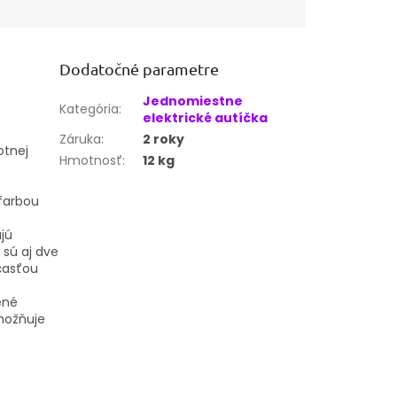
Dodatočné parametre
Jednomiestne
Kategória
:
elektrické autíčka
e
Záruka
:
2 roky
otnej
Hmotnosť
:
12 kg
farbou
jú
 sú aj dve
časťou
ené
možňuje