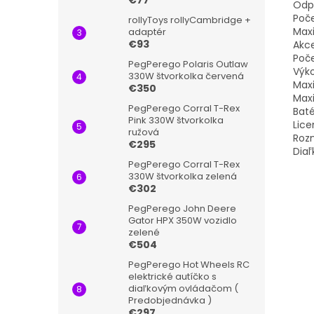
€77
Odpo
Poče
rollyToys rollyCambridge +
Maxi
adaptér
€93
Akce
Poče
PegPerego Polaris Outlaw
Výk
330W štvorkolka červená
Maxi
€350
Max
PegPerego Corral T-Rex
Baté
Pink 330W štvorkolka
Lice
ružová
Rozm
€295
Diaľ
PegPerego Corral T-Rex
330W štvorkolka zelená
€302
PegPerego John Deere
Gator HPX 350W vozidlo
zelené
€504
PegPerego Hot Wheels RC
elektrické autíčko s
diaľkovým ovládačom (
Predobjednávka )
€297