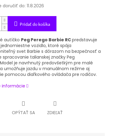
doručiť do:
11.8.2026
Pridať do košíka
ké autíčko
Peg Perego Barbie RC
predstavuje
 jednomiestne vozidlo, ktoré spája
iteľný svet Barbie s dôrazom na bezpečnosť a
e spracovanie talianskej značky Peg
 Model je navrhnutý predovšetkým pre malé
 a umožňuje jazdu v manuálnom režime aj
ie pomocou diaľkového ovládača pre rodičov.
é informácie
OPÝTAŤ SA
ZDIEĽAŤ