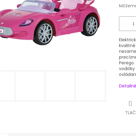
Môžeme 
Elektric
kvalitné
nezamen
precízn
Perego.
vodičky
ovládan
Detailn
TLAČ