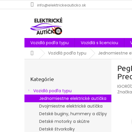
Prejsť
info@elektrickeauticko.sk
na
obsah
Vozidlá podľa typu
Vozidlá s licenciou
Domov
Vozidlá podľa typu
Jednomiestne el
B
PegP
o
Preskočiť
č
Pre
kategórie
Kategórie
n
IGOR01
ý
Vozidlá podľa typu
Značka
p
Jednomiestne elektrické autíčka
a
Dvojmiestne elektrické autíčka
n
e
Detské buginy, hummery a džípy
l
Detské motorky a skútre
Detské štvorkolky