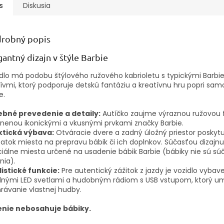
s
Diskusia
robný popis
gantný dizajn v štýle Barbie
dlo má podobu štýlového ružového kabrioletu s typickými Barbi
vmi, ktorý podporuje detskú fantáziu a kreatívnu hru popri sam
e.
ebné prevedenie a detaily:
Autíčko zaujme výraznou ružovou 
nenou ikonickými a vkusnými prvkami značky Barbie.
ktická výbava:
Otváracie dvere a zadný úložný priestor poskytu
atok miesta na prepravu bábik či ich doplnkov. Súčasťou dizajnu
iálne miesta určené na usadenie bábik Barbie (bábiky nie sú sú
nia).
istické funkcie:
Pre autentický zážitok z jazdy je vozidlo vybav
dnými LED svetlami a hudobným rádiom s USB vstupom, ktorý u
rávanie vlastnej hudby.
enie nebosahuje bábiky.