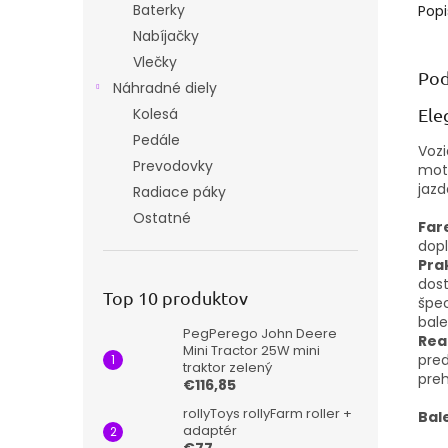
Baterky
Popi
Nabíjačky
Vlečky
Pod
Náhradné diely
Kolesá
Ele
Pedále
Vozi
Prevodovky
motí
jazd
Radiace páky
Ostatné
Far
dopl
Pra
dost
Top 10 produktov
špec
bale
PegPerego John Deere
Real
Mini Tractor 25W mini
pre
traktor zelený
preh
€116,85
rollyToys rollyFarm roller +
Bal
adaptér