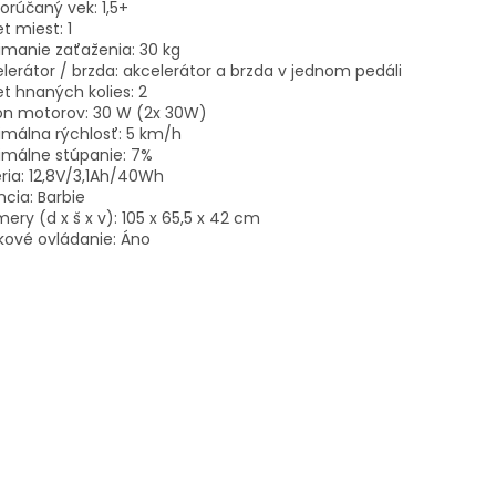
rúčaný vek: 1,5+
t miest: 1
manie zaťaženia: 30 kg
lerátor / brzda: akcelerátor a brzda v jednom pedáli
t hnaných kolies: 2
on motorov: 30 W (2x 30W)
málna rýchlosť: 5 km/h
imálne stúpanie: 7%
ria: 12,8V/3,1Ah/40Wh
ncia: Barbie
ery (d x š x v): 105 x 65,5 x 42 cm
kové ovládanie: Áno