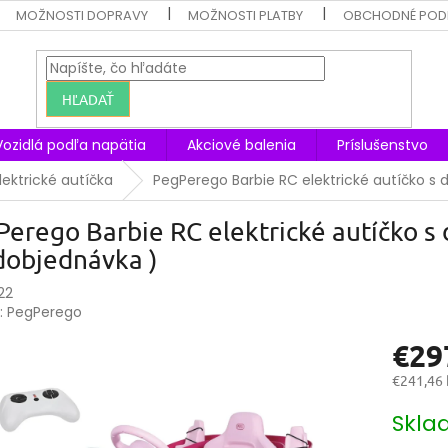
MOŽNOSTI DOPRAVY
MOŽNOSTI PLATBY
OBCHODNÉ POD
HĽADAŤ
Vozidlá podľa napätia
Akciové balenia
Príslušenstvo
ektrické autíčka
PegPerego Barbie RC elektrické autíčko s
erego Barbie RC elektrické autíčko s 
dobjednávka )
22
:
PegPerego
€29
€241,46
Jednotk
Skla
cena: