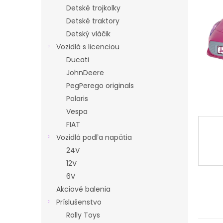
Detské trojkolky
Detské traktory
Detský vláčik
Vozidlá s licenciou
Ducati
JohnDeere
PegPerego originals
Polaris
Vespa
FIAT
Vozidlá podľa napätia
24V
12V
6V
Akciové balenia
Príslušenstvo
Rolly Toys