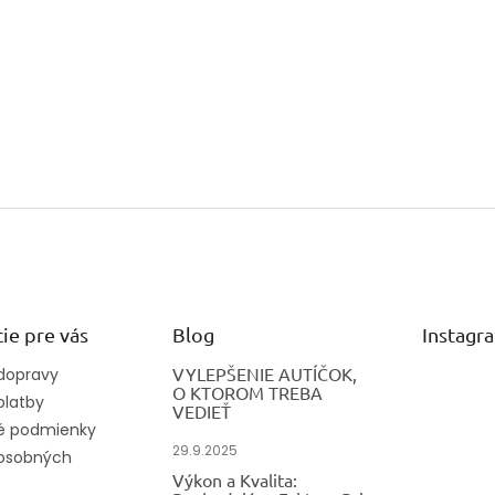
ie pre vás
Blog
Instagr
VYLEPŠENIE AUTÍČOK,
dopravy
O KTOROM TREBA
platby
VEDIEŤ
 podmienky
29.9.2025
osobných
Výkon a Kvalita: