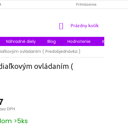
MIENKY
OCHRANA OSOBNÝCH ÚDAJOV
Prihlásenie
ODSTÚPENIE OD ZM
NÁKUPNÝ
Prázdny košík
KOŠÍK
Náhradné diely
Blog
Hodnotenie
Kontakty
 diaľkovým ovládaním ( Predobjednávka )
diaľkovým ovládaním (
7
 bez DPH
ová
dom >5ks