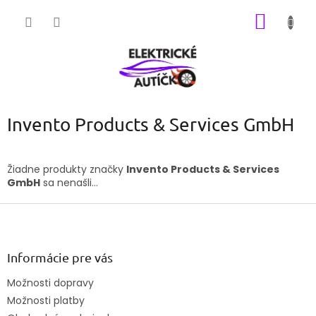
Prejsť
NÁKU
na
obsah
KOŠÍK
Invento Products & Services GmbH
Žiadne produkty značky
Invento Products & Services
GmbH
sa nenašli...
Z
á
p
ä
Informácie pre vás
t
Možnosti dopravy
i
Možnosti platby
e