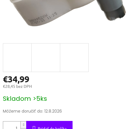
€34,99
€28,45 bez DPH
Jednotková
Skladom >5ks
cena:
Môžeme doručiť do:
12.8.2026
Pridať do košíka