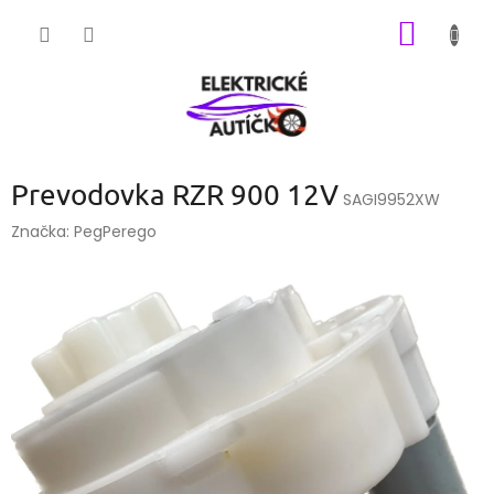
Prejsť
NÁKU
na
obsah
KOŠÍK
Prevodovka RZR 900 12V
SAGI9952XW
Značka:
PegPerego