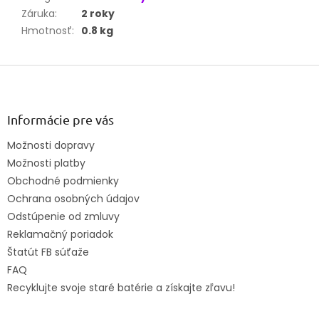
Záruka
:
2 roky
Hmotnosť
:
0.8 kg
Z
á
p
ä
Informácie pre vás
t
Možnosti dopravy
i
Možnosti platby
e
Obchodné podmienky
Ochrana osobných údajov
Odstúpenie od zmluvy
Reklamačný poriadok
Štatút FB súťaže
FAQ
Recyklujte svoje staré batérie a získajte zľavu!